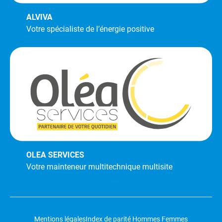
ALVIVA
Votre spécialiste de l’énergie positive
OLEA SERVICES
Votre mainteneur multitechnique multisite
Mentions légales
Index de parité Hommes Femmes