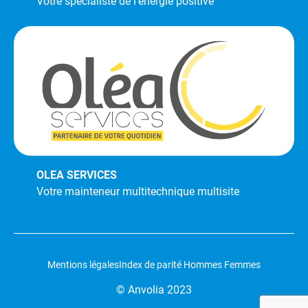
Votre spécialiste de l’énergie positive
OLEA SERVICES
Votre mainteneur multitechnique multisite
Mentions légales
Index de parité Hommes Femmes
© Anvolia 2023