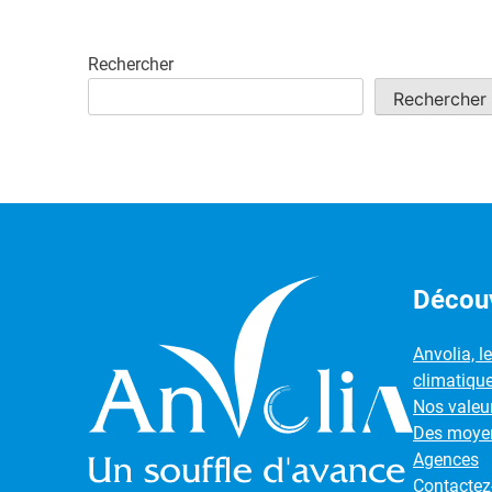
Rechercher
Rechercher
Découv
Anvolia, l
climatiqu
Nos valeu
Des moyen
Agences
Contactez