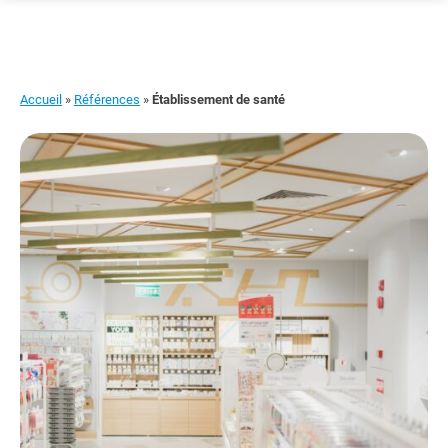
Skip
to
content
Accueil
»
Références
»
Établissement de santé