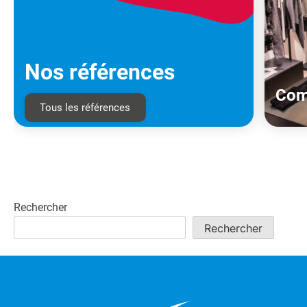
Nos références
Com
Tous les références
Rechercher
Rechercher